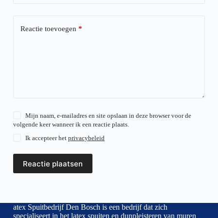
Reactie toevoegen
*
Mijn naam, e-mailadres en site opslaan in deze browser voor de
volgende keer wanneer ik een reactie plaats.
Ik accepteer het
privacybeleid
Reactie plaatsen
atex Spuitbedrijf Den Bosch is een bedrijf dat zich
specialiseert in het latex spuiten en dunpleisteren van muren