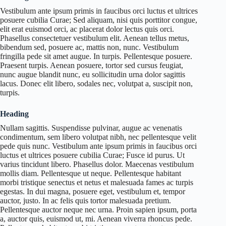
Vestibulum ante ipsum primis in faucibus orci luctus et ultrices
posuere cubilia Curae; Sed aliquam, nisi quis porttitor congue,
elit erat euismod orci, ac placerat dolor lectus quis orci.
Phasellus consectetuer vestibulum elit. Aenean tellus metus,
bibendum sed, posuere ac, mattis non, nunc. Vestibulum
fringilla pede sit amet augue. In turpis. Pellentesque posuere.
Praesent turpis. Aenean posuere, tortor sed cursus feugiat,
nunc augue blandit nunc, eu sollicitudin urna dolor sagittis
lacus. Donec elit libero, sodales nec, volutpat a, suscipit non,
turpis.
Heading
Nullam sagittis. Suspendisse pulvinar, augue ac venenatis
condimentum, sem libero volutpat nibh, nec pellentesque velit
pede quis nunc. Vestibulum ante ipsum primis in faucibus orci
luctus et ultrices posuere cubilia Curae; Fusce id purus. Ut
varius tincidunt libero. Phasellus dolor. Maecenas vestibulum
mollis diam. Pellentesque ut neque. Pellentesque habitant
morbi tristique senectus et netus et malesuada fames ac turpis
egestas. In dui magna, posuere eget, vestibulum et, tempor
auctor, justo. In ac felis quis tortor malesuada pretium.
Pellentesque auctor neque nec urna. Proin sapien ipsum, porta
a, auctor quis, euismod ut, mi. Aenean viverra rhoncus pede.