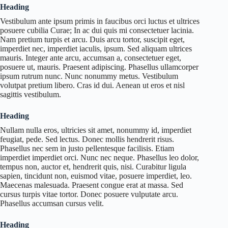
Heading
Vestibulum ante ipsum primis in faucibus orci luctus et ultrices
posuere cubilia Curae; In ac dui quis mi consectetuer lacinia.
Nam pretium turpis et arcu. Duis arcu tortor, suscipit eget,
imperdiet nec, imperdiet iaculis, ipsum. Sed aliquam ultrices
mauris. Integer ante arcu, accumsan a, consectetuer eget,
posuere ut, mauris. Praesent adipiscing. Phasellus ullamcorper
ipsum rutrum nunc. Nunc nonummy metus. Vestibulum
volutpat pretium libero. Cras id dui. Aenean ut eros et nisl
sagittis vestibulum.
Heading
Nullam nulla eros, ultricies sit amet, nonummy id, imperdiet
feugiat, pede. Sed lectus. Donec mollis hendrerit risus.
Phasellus nec sem in justo pellentesque facilisis. Etiam
imperdiet imperdiet orci. Nunc nec neque. Phasellus leo dolor,
tempus non, auctor et, hendrerit quis, nisi. Curabitur ligula
sapien, tincidunt non, euismod vitae, posuere imperdiet, leo.
Maecenas malesuada. Praesent congue erat at massa. Sed
cursus turpis vitae tortor. Donec posuere vulputate arcu.
Phasellus accumsan cursus velit.
Heading