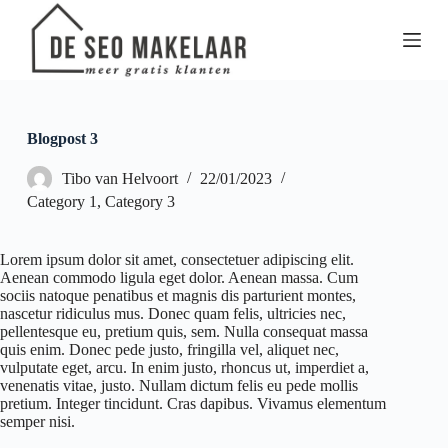
G
a
n
a
a
r
d
Blogpost 3
e
i
Tibo van Helvoort
22/01/2023
n
h
Category 1
,
Category 3
o
u
d
Lorem ipsum dolor sit amet, consectetuer adipiscing elit.
Aenean commodo ligula eget dolor. Aenean massa. Cum
sociis natoque penatibus et magnis dis parturient montes,
nascetur ridiculus mus. Donec quam felis, ultricies nec,
pellentesque eu, pretium quis, sem. Nulla consequat massa
quis enim. Donec pede justo, fringilla vel, aliquet nec,
vulputate eget, arcu. In enim justo, rhoncus ut, imperdiet a,
venenatis vitae, justo. Nullam dictum felis eu pede mollis
pretium. Integer tincidunt. Cras dapibus. Vivamus elementum
semper nisi.