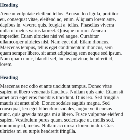
Heading
Aenean vulputate eleifend tellus. Aenean leo ligula, porttitor
eu, consequat vitae, eleifend ac, enim. Aliquam lorem ante,
dapibus in, viverra quis, feugiat a, tellus. Phasellus viverra
nulla ut metus varius laoreet. Quisque rutrum. Aenean
imperdiet. Etiam ultricies nisi vel augue. Curabitur
ullamcorper ultricies nisi. Nam eget dui. Etiam rhoncus.
Maecenas tempus, tellus eget condimentum rhoncus, sem
quam semper libero, sit amet adipiscing sem neque sed ipsum.
Nam quam nunc, blandit vel, luctus pulvinar, hendrerit id,
lorem.
Heading
Maecenas nec odio et ante tincidunt tempus. Donec vitae
sapien ut libero venenatis faucibus. Nullam quis ante. Etiam sit
amet orci eget eros faucibus tincidunt. Duis leo. Sed fringilla
mauris sit amet nibh. Donec sodales sagittis magna. Sed
consequat, leo eget bibendum sodales, augue velit cursus
nunc, quis gravida magna mi a libero. Fusce vulputate eleifend
sapien. Vestibulum purus quam, scelerisque ut, mollis sed,
nonummy id, metus. Nullam accumsan lorem in dui. Cras
ultricies mi eu turpis hendrerit fringilla.