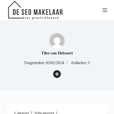
G
a
n
a
a
r
d
e
i
n
h
Tibo van Helvoort
o
u
Toegetreden: 05/02/2024
Artikelen: 5
d
Category 2
,
Subcategory 2